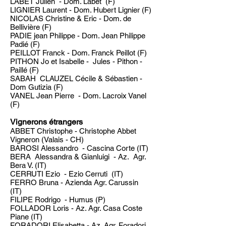
LABET Julien - Dom. Labet (F)
LIGNIER Laurent - Dom. Hubert Lignier (F)
NICOLAS Christine & Eric - Dom. de
Bellivière (F)
PADIE jean Philippe - Dom. Jean Philippe
Padié (F)
PEILLOT Franck - Dom. Franck Peillot (F)
PITHON Jo et Isabelle - Jules - Pithon -
Paillé (F)
SABAH CLAUZEL Cécile & Sébastien -
Dom Gutizia (F)
VANEL Jean Pierre - Dom. Lacroix Vanel
(F)
Vignerons étrangers
ABBET Christophe - Christophe Abbet
Vigneron (Valais - CH)
BAROSI Alessandro - Cascina Corte (IT)
BERA Alessandra & Gianluigi - Az. Agr.
Bera V. (IT)
CERRUTI Ezio - Ezio Cerruti (IT)
FERRO Bruna - Azienda Agr. Carussin
(IT)
FILIPE Rodrigo - Humus (P)
FOLLADOR Loris - Az. Agr. Casa Coste
Piane (IT)
FORADORI Elisabetta - Az. Agr. Foradori