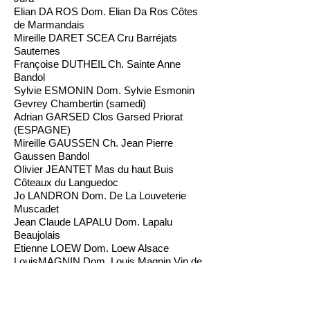
Elian DA ROS Dom. Elian Da Ros Côtes
de Marmandais
Mireille DARET SCEA Cru Barréjats
Sauternes
Françoise DUTHEIL Ch. Sainte Anne
Bandol
Sylvie ESMONIN Dom. Sylvie Esmonin
Gevrey Chambertin (samedi)
Adrian GARSED Clos Garsed Priorat
(ESPAGNE)
Mireille GAUSSEN Ch. Jean Pierre
Gaussen Bandol
Olivier JEANTET Mas du haut Buis
Côteaux du Languedoc
Jo LANDRON Dom. De La Louveterie
Muscadet
Jean Claude LAPALU Dom. Lapalu
Beaujolais
Etienne LOEW Dom. Loew Alsace
LouisMAGNIN Dom. Louis Magnin Vin de
Savoie
Thierry MICHON GAEC Saint Nicolas
Fiefs Vendéens