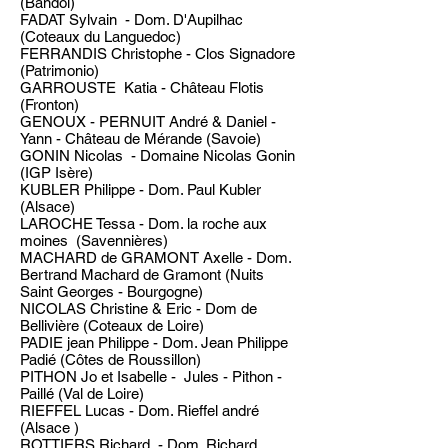
(Bandol)
FADAT Sylvain - Dom. D'Aupilhac
(Coteaux du Languedoc)
FERRANDIS Christophe - Clos Signadore
(Patrimonio)
GARROUSTE Katia - Château Flotis
(Fronton)
GENOUX - PERNUIT André & Daniel -
Yann - Château de Mérande (Savoie)
GONIN Nicolas - Domaine Nicolas Gonin
(IGP Isère)
KUBLER Philippe - Dom. Paul Kubler
(Alsace)
LAROCHE Tessa - Dom. la roche aux
moines (Savennières)
MACHARD de GRAMONT Axelle - Dom.
Bertrand Machard de Gramont (Nuits
Saint Georges - Bourgogne)
NICOLAS Christine & Eric - Dom de
Bellivière (Coteaux de Loire)
PADIE jean Philippe - Dom. Jean Philippe
Padié (Côtes de Roussillon)
PITHON Jo et Isabelle - Jules - Pithon -
Paillé (Val de Loire)
RIEFFEL Lucas - Dom. Rieffel andré
(Alsace )
ROTTIERS Richard - Dom. Richard