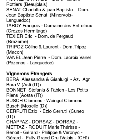
Rottiers (Beaujolais)
SENAT Charlotte & jean Baptiste - Dom.
Jean Baptiste Sénat (Minervois-
Languedoc)
TARDY François - Domaine des Entrefaux
(Crozes Hermitage)
TEXIER Eric - Dom. de Pergaud
(Brézème)
TRIPOZ Céline & Laurent - Dom. Tripoz
(Macon)
VANEL Jean Pierre - Dom. Lacroix Vanel
(Pézenas - Languedoc)
Vignero ns Etrangers
BERA Alessandra & Gianluigi - Az. Agr.
Bera V. (Asti (IT))
BONNET Stefania & Fabien - Les Petits
Riens (Aosta (IT))
BUSCH Clemens - Weingut Clemens
Busch (Moselle (D))
CERRUTI Ezio - Ezio Cerruti (Cuneo
(IT))
CHAPPAZ - DORSAZ - DORSAZ -
METTAZ - RODUIT Marie Thérèse -
Benoit - Gérard - Philippe & Véronyc -
Gérard - Fully Grand Cru (Valais - (CH))