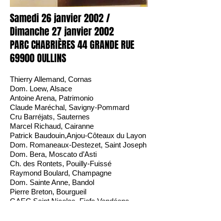
Samedi 26 janvier 2002 /
Dimanche 27 janvier 2002
PARC CHABRIÈRES 44 GRANDE RUE
69900 OULLINS
Thierry Allemand, Cornas
Dom. Loew, Alsace
Antoine Arena, Patrimonio
Claude Maréchal, Savigny-Pommard
Cru Barréjats, Sauternes
Marcel Richaud, Cairanne
Patrick Baudouin,Anjou-Côteaux du Layon
Dom. Romaneaux-Destezet, Saint Joseph
Dom. Bera, Moscato d’Asti
Ch. des Rontets, Pouilly-Fuissé
Raymond Boulard, Champagne
Dom. Sainte Anne, Bandol
Pierre Breton, Bourgueil
GAEC Saint Nicolas, Fiefs Vendéens
Dom. Causse Marines, Gaillac
Dom. Saint Sernin, Minervois